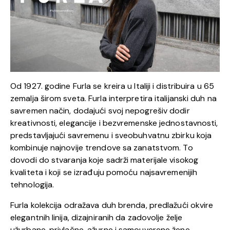
Od 1927. godine Furla se kreira u Italiji i distribuira u 65
zemalja širom sveta. Furla interpretira italijanski duh na
savremen način, dodajući svoj nepogrešiv dodir
kreativnosti, elegancije i bezvremenske jednostavnosti,
predstavljajući savremenu i sveobuhvatnu zbirku koja
kombinuje najnovije trendove sa zanatstvom. To
dovodi do stvaranja koje sadrži materijale visokog
kvaliteta i koji se izrađuju pomoću najsavremenijih
tehnologija.
Furla kolekcija odražava duh brenda, predlažući okvire
elegantnih linija, dizajniranih da zadovolje želje
užurbane, privlačne, ažurne i samouverene žene.