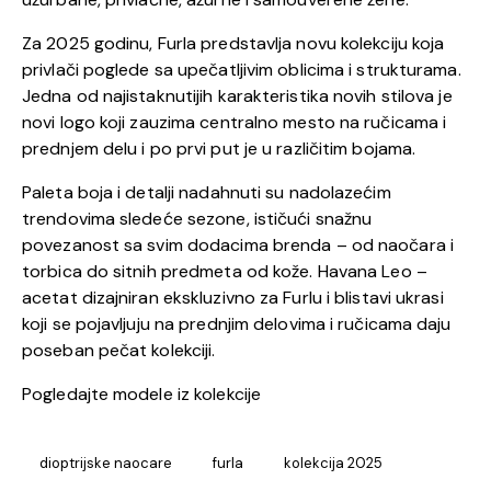
Za 2025 godinu, Furla predstavlja novu kolekciju koja
privlači poglede sa upečatljivim oblicima i strukturama.
Jedna od najistaknutijih karakteristika novih stilova je
novi logo koji zauzima centralno mesto na ručicama i
prednjem delu i po prvi put je u različitim bojama.
Paleta boja i detalji nadahnuti su nadolazećim
trendovima sledeće sezone, ističući snažnu
povezanost sa svim dodacima brenda – od naočara i
torbica do sitnih predmeta od kože. Havana Leo –
acetat dizajniran ekskluzivno za Furlu i blistavi ukrasi
koji se pojavljuju na prednjim delovima i ručicama daju
poseban pečat kolekciji.
Pogledajte modele iz kolekcije
dioptrijske naocare
furla
kolekcija 2025