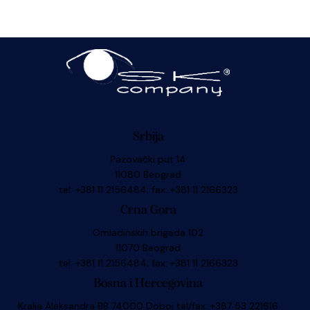
Srbija
Pazovački put 14
11080 Beograd
tel: +381 11 2156484; fax: +381 11 2166323
Crna Gora
Omladinskih brigada 102
11070 Beograd
tel: +381 11 2156484; fax: +381 11 2166323
Bosna i Hercegovina
Kralja Aleksandra BB 74000 Doboj tel/fax: +387 53 221616